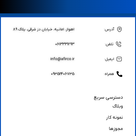
آدرس:
اهواز، امانیه، خیابان دز شرقی، پلاک ۸۹
تلفن:
۰۶۱۳۳۳۱۲۹۳
ایمیل:
info@afirco.ir
همراه:
09352406735
دسترسی سریع
وبلاگ
نمونه کار
مجوزها